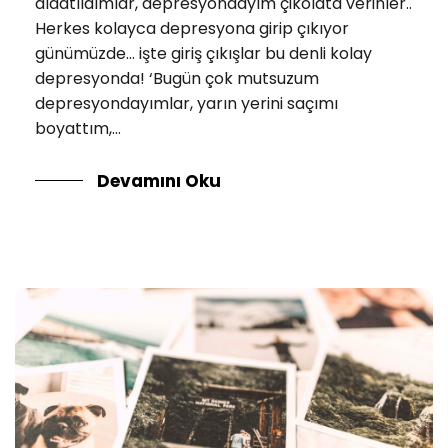
aldatıldımlar, depresyondayım çikolata verinler..
Herkes kolayca depresyona girip çıkıyor
günümüzde… işte giriş çıkışlar bu denli kolay
depresyonda! ‘Bugün çok mutsuzum
depresyondayımlar, yarın yerini saçımı
boyattım,...
Devamını Oku