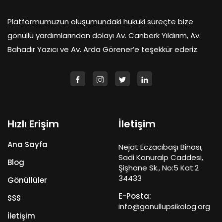
Platformumuzun oluşumundaki hukuki süreçte bize
gönüllü yardımlarından dolayı Av. Canberk Yıldırım, Av.
Bahadır Yazıcı ve Av. Arda Görener’e teşekkür ederiz.
Hızlı Erişim
İletişim
Ana Sayfa
Nejat Eczacıbaşı Binası,
Sadi Konuralp Caddesi,
Blog
Şişhane Sk., No:5 Kat:2
34433
Gönüllüler
E-Posta:
SSS
info@gonullupsikolog.org
İletişim