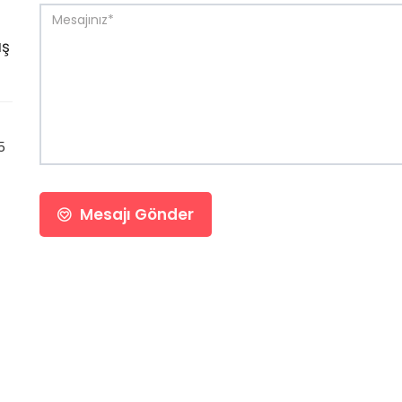
üş
5
Mesajı Gönder