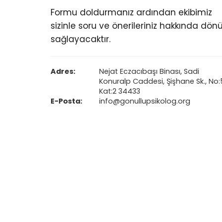
Formu doldurmanız ardından ekibimiz
sizinle soru ve önerileriniz hakkında dön
sağlayacaktır.
Adres:
Nejat Eczacıbaşı Binası, Sadi
Konuralp Caddesi, Şişhane Sk., No:
Kat:2 34433
E-Posta:
info@gonullupsikolog.org