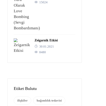
15024
Zeigarnik Etkisi
30.01.2021
8480
Etiket Bulutu
ilişkiler
bağımlılık tedavisi