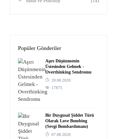
Sanat ve Psikoloji
(14)
Popüler Gönderiler
Aşırı Düşünmenin
Üstesinden Gelmek -
Overthinking Sendromu
20.08.2020
17875
Bir Duygusal Şiddet Türü
Olarak Love Bombing
(Sevgi Bombardımanı)
07.08.2020