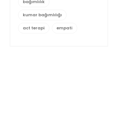
bağımlılık
kumar bağımlılığı
act terapi
empati