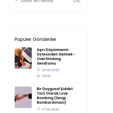
Sanat ve Psikoloji
(14)
Popüler Gönderiler
Aşırı Düşünmenin
Üstesinden Gelmek -
Overthinking
Sendromu
20.08.2020
17875
Bir Duygusal Şiddet
Türü Olarak Love
Bombing (Sevgi
Bombardımanı)
07.08.2020