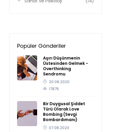
Sanat ve Psikoloji
(14)
Popüler Gönderiler
Aşırı Düşünmenin
Üstesinden Gelmek -
Overthinking
Sendromu
20.08.2020
17875
Bir Duygusal Şiddet
Türü Olarak Love
Bombing (Sevgi
Bombardımanı)
07.08.2020