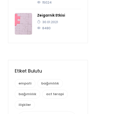
15024
Zeigarnik Etkisi
30.01.2021
8480
Etiket Bulutu
empati
bağımlılık
bağımlılık
act terapi
ilişkiler