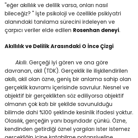
''eğer akıllılık ve delilik varsa, onları nasıl
bileceğiz? '' İşte psikoloji ve özellikle psikiyatri
alanındaki tanılama sürecini irdeleyen ve
çarpıcı veriler elde edilen
Rosenhan deneyi
.
Akıllılık ve Delilik Arasındaki O İnce Çizgi
Akıllı
. Gerçeği iyi gören ve ona göre
davranan, akil (TDK). Gerçeklik ile ilişkilendirilen
akıllı, akil olan özne, geniş bir anlama sahip olan
gerçeklik kavramı içerisinde savrulur. Nesnel ve
objektif bir gerçeklikten söz ediliyorsa objektif
olmanın çok katı bir şekilde savunulduğu
bilimde dahi %100 şeklinde kesinlik ifadesi yoktur.
Olasılık, gerçeğin yanı başındadır çünkü. Özne,
kendinden getirdiği öznel yargıları ister istemez
gerçekliğin içine katabilme potansiyeline