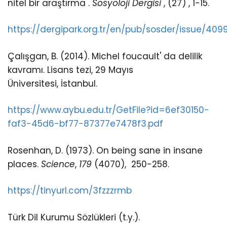
nitel bir araştırma .
Sosyoloji Dergisi
, (27) , 1-15.
https://dergipark.org.tr/en/pub/sosder/issue/40
Çalışgan, B. (2014). Michel
foucault' da delilik
kavramı. Lisans tezi, 29 Mayıs
Üniversitesi, İstanbul.
https://www.aybu.edu.tr/GetFile?id=6ef30150-
faf3-45d6-bf77-87377e7478f3.pdf
Rosenhan, D. (1973). On being sane in insane
places.
Science
,
179
(4070), 250-258.
https://tinyurl.com/3fzzzrmb
Türk Dil Kurumu Sözlükleri (t.y.).