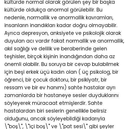
kültürde normal olarak görülen şey bir başka
kültürde oldukça anormal görülebilir. Bu
nedenle, normallik ve anormallik kavramları,
insanların inandıkları kadar doğru olmayabilir.
Ayrıca depresyon, anksiyete ve psikolojik olarak
duyulan acı vardır fakat normallik ve anormallik,
akıl sağlığı ve delilik ve beraberinde gelen
teşhisler, birçok kişinin inandığından daha az
önemli olabilir. Bu soruya bir cevap bulabilmek
için beşi erkek üçü kadın olan ( üç psikolog, bir
öğrenci, bir çocuk doktoru, bir psikiyatr, bir
ressam ve bir ev hanımı) sahte hastalar ayrı
zamanlarda bir hastaneye sesler duyduklarını
söyleyerek müracaat etmişlerdir. Sahte
hastalardan biri seslerin genellikle belirsiz
olduğunu, ancak söyleyebildiği kadarıyla
\"boş\", \"içi boş\" ve \"pat sesi\" gibi şeyler