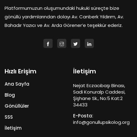
Platformumuzun oluşumundaki hukuki süreçte bize
gönüllü yardımlarından dolayı Av. Canberk Yıldırım, Av.
Bahadır Yazıcı ve Av. Arda Görener’e teşekkür ederiz.
Hızlı Erişim
İletişim
Ana Sayfa
Nejat Eczacıbaşı Binası,
Sadi Konuralp Caddesi,
Blog
Şişhane Sk., No:5 Kat:2
34433
Gönüllüler
E-Posta:
SSS
info@gonullupsikolog.org
İletişim