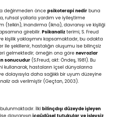
na değinmeden önce
psikoterapi nedir
buna
 ruhsal yollarla yardım ve iyileştirme
(telkin), inandırma (ikna), davranışı ve kişiliği
kapsamına girebilir.
Psikanaliz
terimi, S. Freud
ve kişilik yaklaşımını kapsamaktadır, bu odakta
r ile şekillenir, hastalığın oluşumu ise bilinçsiz
eri gelmektedir; örneğin ona göre
nevrozlar
arın sonucudur
(S.Freud, akt: Öndeş, 1981). Bu
 kullanarak, hastaların içsel dünyalarına
 ve dolayısıyla daha sağlıklı bir uyum düzeyine
naliz
adı verilmiştir (Geçtan, 2003).
 bulunmaktadır. İlki
bilinçdışı düzeyde işleyen
 ise davranışın
içgüdüsel tutukular ve işlevsiz