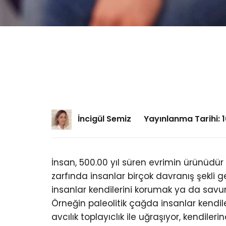
İncigül Semiz
Yayınlanma Tarihi: 
İnsan, 500.00 yıl süren evrimin ürünüdü
zarfında insanlar birçok davranış şekli g
insanlar kendilerini korumak ya da savun
Örneğin paleolitik çağda insanlar kendil
avcılık toplayıclık ile uğraşıyor, kendiler