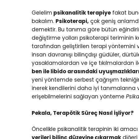
Gelelim
psikanalitik terapiye
fakat bu
bakalım.
Psikoterapi,
çok geniş anlamda,
demektir. Bu tanıma göre bütün eğindirim 
değiştirme yolları psikoterapi teriminin 
tarafından geliştirilen terapi yöntemini 
insan davranışı bilinçdışı güdüler, dürtüle
yasaklamalardan ve içe tıkılmalardan il
ben ile libido arasındaki uyuşmazlıkl
yeni yöntemde serbest çağrışım tekniğini
inerek kendilerini daha iyi tanımalarına
erişebilmelerini sağlayan yönteme
Psika
Pekala, Terapötik Süreç Nasıl İşliyor?
Öncelikle psikanalitik terapinin iki amacı
verileri bilinç düzeyine çıkarmak
diğeri