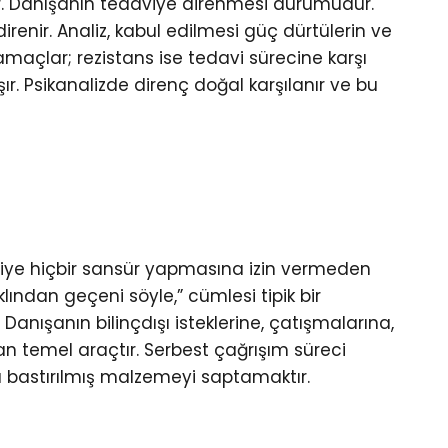
r. Danışanın tedaviye direnmesi durumudur.
renir. Analiz, kabul edilmesi güç dürtülerin ve
amaçlar; rezistans ise tedavi sürecine karşı
. Psikanalizde direnç doğal karşılanır ve bu
Kişiye hiçbir sansür yapmasına izin vermeden
lından geçeni söyle,” cümlesi tipik bir
Danışanın bilinçdışı isteklerine, çatışmalarına,
lan temel araçtır. Serbest çağrışım süreci
şı bastırılmış malzemeyi saptamaktır.