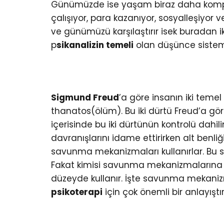
Günümüzde ise yaşam biraz daha komplike
çalışıyor, para kazanıyor, sosyalleşiyo
ve günümüzü karşılaştırır isek buradan ik
p
sikanalizin temeli
olan düşünce sistemin
Sigmund Freud
’a göre insanın iki temel 
thanatos(ölüm). Bu iki dürtü Freud’a gör
içerisinde bu iki dürtünün kontrolü dahili
davranışlarını idame ettirirken alt benli
savunma mekanizmaları kullanırlar. Bu s
Fakat kimisi savunma mekanizmalarına ç
düzeyde kullanır. İşte savunma mekanizm
psikoterapi
için çok önemli bir anlayıştı