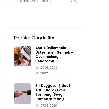
Sanat ve Psikoloji
(14)
Popüler Gönderiler
Aşırı Düşünmenin
Üstesinden Gelmek -
Overthinking
Sendromu
20.08.2020
17875
Bir Duygusal Şiddet
Türü Olarak Love
Bombing (Sevgi
Bombardımanı)
07.08.2020