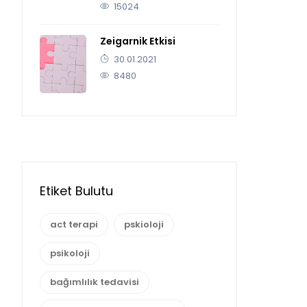
15024
Zeigarnik Etkisi
30.01.2021
8480
Etiket Bulutu
act terapi
pskioloji
psikoloji
bağımlılık tedavisi