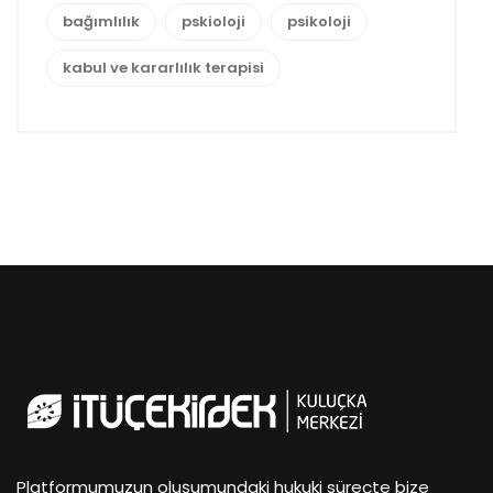
bağımlılık
pskioloji
psikoloji
kabul ve kararlılık terapisi
Platformumuzun oluşumundaki hukuki süreçte bize