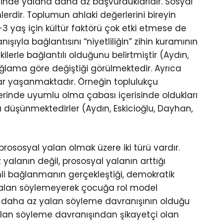
nde yalana daha az başvurduklarıdır. Sosyal
lerdir. Toplumun ahlaki değerlerini bireyin
-3 yaş için kültür faktörü çok etki etmese de
şıyla bağlantısını “niyetliliğin” zihin kuramının
tkilerle bağlantılı olduğunu belirtmiştir (Aydın,
ğlama göre değiştiği görülmektedir. Ayrıca
ıklar yaşanmaktadır. Örneğin toplulukçu
ilerinde uyumlu olma çabası içerisinde oldukları
u düşünmektedirler (Aydın, Eskicioğlu, Dayhan,
ososyal yalan olmak üzere iki türü vardır.
yalanın değil, prososyal yalanın arttığı
li bağlanmanın gerçekleştiği, demokratik
alan söylemeyerek çocuğa rol model
 daha az yalan söyleme davranışının olduğu
yalan söyleme davranışından şikayetçi olan