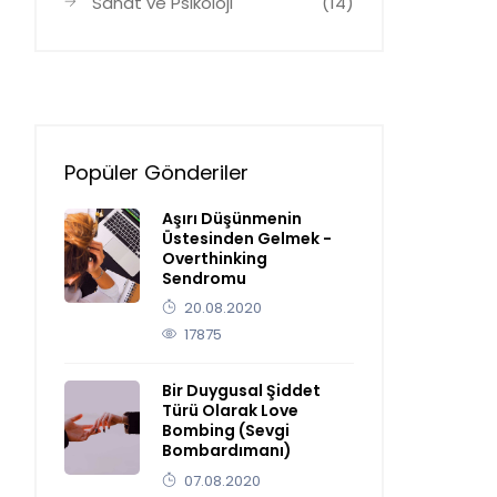
Sanat ve Psikoloji
(14)
Popüler Gönderiler
Aşırı Düşünmenin
Üstesinden Gelmek -
Overthinking
Sendromu
20.08.2020
17875
Bir Duygusal Şiddet
Türü Olarak Love
Bombing (Sevgi
Bombardımanı)
07.08.2020