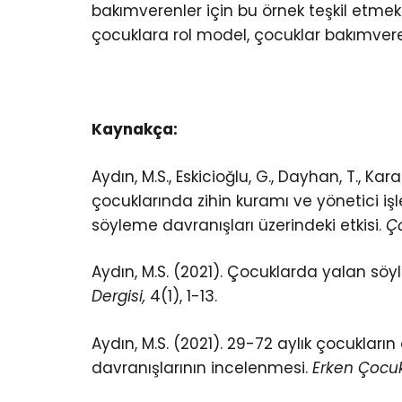
bakımverenler için bu örnek teşkil etmek
çocuklara rol model, çocuklar bakımvere
Kaynakça:
Aydın, M.S., Eskicioğlu, G., Dayhan, T., Ka
çocuklarında zihin kuramı ve yönetici iş
söyleme davranışları üzerindeki etkisi.
Ço
Aydın, M.S. (2021). Çocuklarda yalan söy
Dergisi,
4(1), 1-13.
Aydın, M.S. (2021). 29-72 aylık çocuklar
davranışlarının incelenmesi.
Erken Çocukl