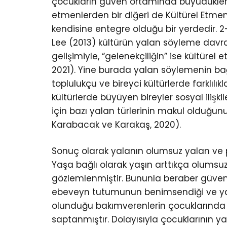
çocukların güven ortamında büyüdükleri
etmenlerden bir diğeri de Kültürel Etmen
kendisine entegre olduğu bir yerdedir. 2
Lee (2013) kültürün yalan söyleme davranı
gelişimiyle, “gelenekçiliğin” ise kültürel e
2021). Yine burada yalan söylemenin ba
toplulukçu ve bireyci kültürlerde farklıl
kültürlerde büyüyen bireyler sosyal ilişk
için bazı yalan türlerinin makul olduğun
Karabacak ve Karakaş, 2020).
Sonuç olarak yalanın olumsuz yalan ve pr
Yaşa bağlı olarak yaşın arttıkça olumsuz 
gözlemlenmiştir. Bununla beraber güven
ebeveyn tutumunun benimsendiği ve y
olunduğu bakımverenlerin çocuklarında
saptanmıştır. Dolayısıyla çocuklarının 