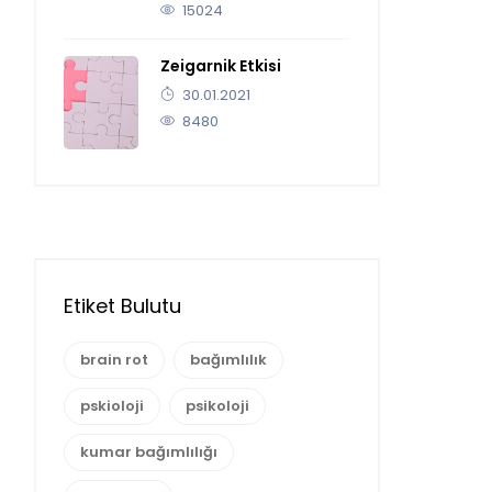
15024
Zeigarnik Etkisi
30.01.2021
8480
Etiket Bulutu
brain rot
bağımlılık
pskioloji
psikoloji
kumar bağımlılığı