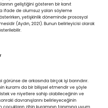
ının geliştiğini gösteren bir kanıt
şka ifade de olumsuz yalan söyleme
österirken, yetişkinlik döneminde prososyal
sidir (Aydın, 2021). Bunun belirleyicisi olarak
terilebilir.
r
i görünse de arkasında birçok işi barındırır.
in kuramı da bir bilişsel etmendir ve şöyle
 istek ve niyetlere sahip olabileceğinin ve
 sonraki davranışlarını belirleyeceğinin
ren çocukların zihin kuramının tanımına uyum