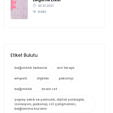
Zeigarnik Etkisi
30.01.2021
8480
Etiket Bulutu
bağımlılık tedavisi
act terapi
empati
ilişkiler
pskioloji
bağımlılık
brain rot
yapay zekâ ve yalnızlık, dijital yoldaşlık,
izolasyon, psikoloji, rct çalışmaları,
bağlanma kuramı