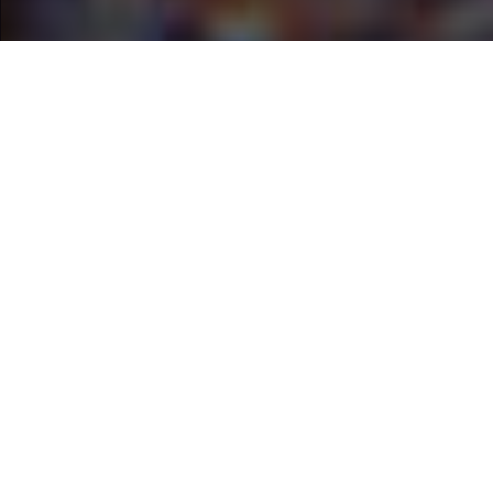
#BİZ KİMİZ
Hakkımızda
Gonullupsikolog.org, psikolojik desteğe ihtiyaç
duyanlar ile psikolojik destek vermeye gönüllü
olan ruh sağlığı çalışanlarını tek bir platformda