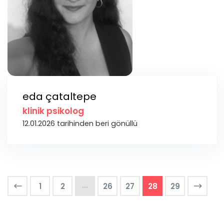
eda çataltepe
klinik psikolog
12.01.2026 tarihinden beri gönüllü
...
1
2
26
27
28
29